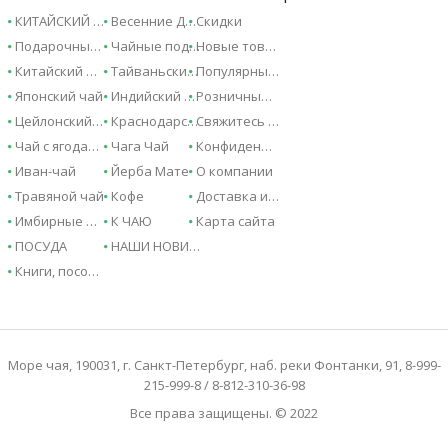
КИТАЙСКИЙ ЧАЙ - 2026!
Весенние Дарджилинги - 2026!
Скидки
Подарочные сертификаты
Чайные подарки и сувениры
Новые товары
Китайский чай
Тайваньский чай
Популярные товары
Японский чай
Индийский чай
Розничные магазины
Цейлонский чай
Краснодарский чай
Свяжитесь с нами
Чай с ягодами и фруктами
Чага Чай
Конфиденциальность
Иван-чай
Йерба Мате
О компании
Травяной чай
Кофе
Доставка и оплата
Имбирные напитки
К ЧАЮ
Карта сайта
ПОСУДА
НАШИ НОВИНКИ
Книги, пособия, справочники
Море чая, 190031, г. Санкт-Петербург, наб. реки Фонтанки, 91, 8-999-
215-999-8 / 8-812-310-36-98
Все права защищены. © 2022