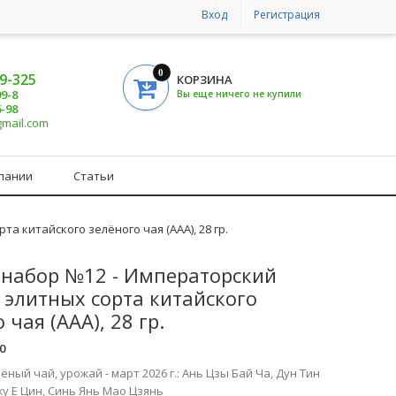
Вход
Регистрация
0
19-325
КОРЗИНА
99-8
Вы еще ничего не купили
6-98
gmail.com
пании
Статьи
а китайского зелёного чая (ААА), 28 гр.
набор №12 - Императорский
4 элитных сорта китайского
 чая (ААА), 28 гр.
0
ёный чай, урожай - март 2026 г.: Ань Цзы Бай Ча, Дун Тин
жу Е Цин, Синь Янь Мао Цзянь