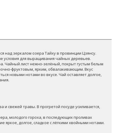
я над зеркалом озера Тайху в провинции Цзянсу.
ные условия для выращивания чайных деревьев.
ра. Чайный лист нежно-зелёный, покрыт густым белым
ивочно-фруктовым, ярким, обвалакивающим. Вкус
ться новыми нотами во вкусе. Чай оставляет долгое,
ания.
за и свежей травы. В прогретой посуде усиливается,
евера, молодого гороха, в последующих проливах
ие яркое, долгое, сладкое с лёгкими хвойными нотами.