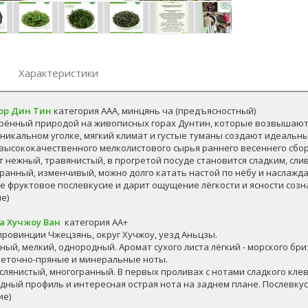
Характеристики
гор Дин Тин
категория ААА, минцянь ча (предъясностный)
орённый природой на живописных горах Дунтин, которые возвышаютс
 уникальном уголке, мягкий климат и густые туманы создают идеаль
 высококачественного мелколистового сырья раннего весеннего сбо
т нежный, травянистый, в прогретой посуде становится сладким, сл
гранный, изменчивый, можно долго катать настой по нёбу и наслажда
ое фруктовое послевкусие и дарит ощущение лёгкости и ясности созн
ие)
а Хучжоу Ван
категория АА+
провинции Чжецзянь, округ Хучжоу, уезд Аньцзы.
ный, мелкий, однородный. Аромат сухого листа лёгкий - морского бри
веточно-пряные и минеральные ноты.
маслянистый, многогранный. В первых проливах с нотами сладкого кл
одный профиль и интересная острая нота на заднем плане. Послевкус
ие)