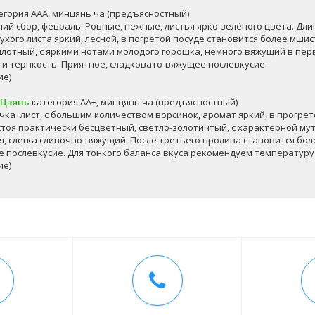
егория ААА, минцянь ча (предъясностный)
ий сбор, февраль. Ровные, нежные, листья ярко-зелёного цвета. Дли
ухого листа яркий, лесной, в погретой посуде становится более мшис
плотный, с яркими нотами молодого горошка, немного вяжущий в пе
 и терпкость. Приятное, сладковато-вяжущее послевкусие.
ие)
 Цзянь
категория АА+, минцянь ча (предъясностный)
почка+лист, с большим количеством ворсинок, аромат яркий, в прогр
стоя практически бесцветный, светло-золотичтый, с характерной мут
ья, слегка сливочно-вяжущий. После третьего пролива становится бо
ое послевкусие. Для тонкого баланса вкуса рекомендуем температуру
ие)