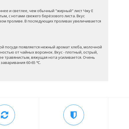
ннее и светлее, чем обычный "жирный" лист Чжу Е
тым, с нотами свежего берёзового листа. Вкус
рвом проливе. В последующих проливах увеличивается
етой посуде появляется нежный аромат хлеба, молочной
ностью от чайных ворсинок. Вкус - плотный, острый,
лее травянистым, вяжущая нота усиливается. Очень
 заваривания 60-65 ℃.