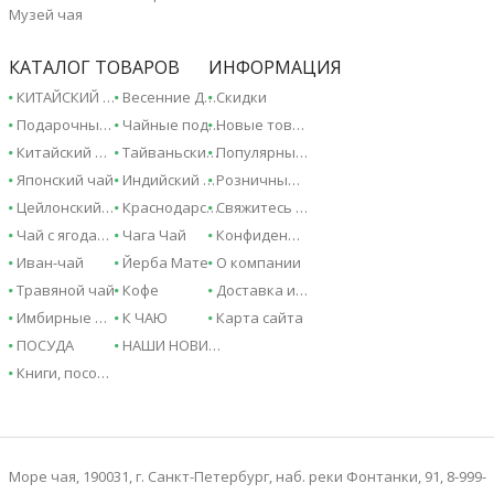
Музей чая
КАТАЛОГ ТОВАРОВ
ИНФОРМАЦИЯ
КИТАЙСКИЙ ЧАЙ - 2026!
Весенние Дарджилинги - 2026!
Скидки
Подарочные сертификаты
Чайные подарки и сувениры
Новые товары
Китайский чай
Тайваньский чай
Популярные товары
Японский чай
Индийский чай
Розничные магазины
Цейлонский чай
Краснодарский чай
Свяжитесь с нами
Чай с ягодами и фруктами
Чага Чай
Конфиденциальность
Иван-чай
Йерба Мате
О компании
Травяной чай
Кофе
Доставка и оплата
Имбирные напитки
К ЧАЮ
Карта сайта
ПОСУДА
НАШИ НОВИНКИ
Книги, пособия, справочники
Море чая, 190031, г. Санкт-Петербург, наб. реки Фонтанки, 91, 8-999-