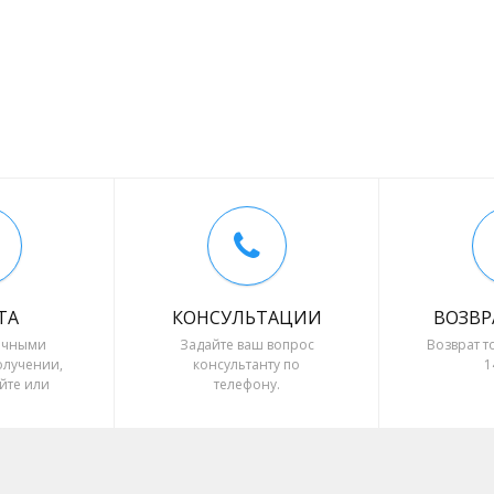
ТА
КОНСУЛЬТАЦИИ
ВОЗВР
ичными
Задайте ваш вопрос
Возврат т
олучении,
консультанту по
1
йте или
телефону.
 расчёт.