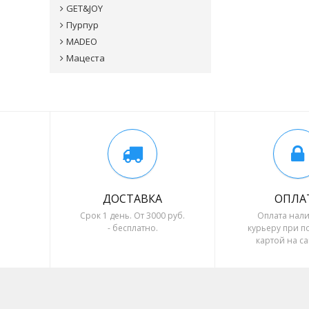
GET&JOY
Пурпур
MADEO
Мацеста
ДОСТАВКА
ОПЛА
Срок 1 день. От 3000 руб.
Оплата нал
- бесплатно.
курьеру при п
картой на са
безналичный