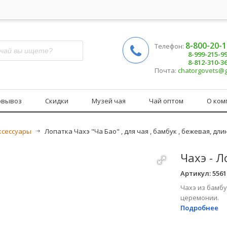
8-800-20-
Телефон:
8-999-215-9
8-812-310-3
Почта:
chatorgovets@
овывоз
Скидки
Музей чая
Чай оптом
О ком
ксессуары
>
Лопатка Чахэ "Ча Бао" , для чая , бамбук , бежевая, дл
Чахэ - Л
Артикул:
5561
Чахэ из бамбу
церемонии.
Подробнее