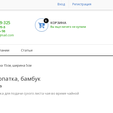
Вход
Регистрация
0
19-325
КОРЗИНА
99-8
Вы еще ничего не купили
6-98
gmail.com
пании
Статьи
ина 15см, ширина 5см
опатка, бамбук
9
ка для подачи сухого листа чая во время чайной