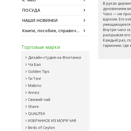
В руках держи
дуновением ве
ПОСУДА
Чахэ — не про
вдохом. Его к
НАШИ НОВИНКИ
умещающееся 
Внутри чахэ с
Книги, пособия, справочники
раскрывая его
Каждый раз, по
гармонии, где
Торговые марки
Дизайн-студия на Фонтанке
Ча Бао
Golden Tips
Ти Тэнг
Mabroc
Anreiz
Свежий чай
Shere
QUALITEA
ИЗБРАННОЕ ИЗ МОРЯ ЧАЯ
Birds of Ceylon