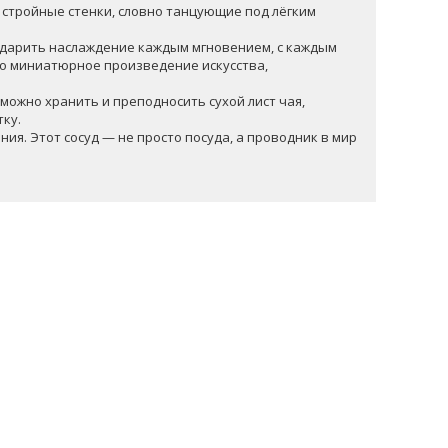
о стройные стенки, словно танцующие под лёгким
ы дарить наслаждение каждым мгновением, с каждым
вно миниатюрное произведение искусства,
 можно хранить и преподносить сухой лист чая,
тку.
ния. Этот сосуд — не просто посуда, а проводник в мир