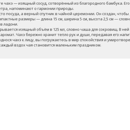
те чахэ — изящный сосуд, сотворённый из благородного бамбука. Ег
тра, напоминают о гармонии природы.
сто посуда, а верный спутник в чайной церемонии. Он создан, чтоб
омпактные размеры — длина 15 см, ширина 5 см, высота 2,5 см — сло
в ладони.
крывается изящный объём в 125 мл, словно чаша для сокровищ. В ней
 аромат. Чахэ бережно хранит тепло рук и души, передавая его напи
днося чахэ к лицу, вы погружаетесь в мир спокойствия и умиротворе
 каждый вздох чая становится маленьким праздником.