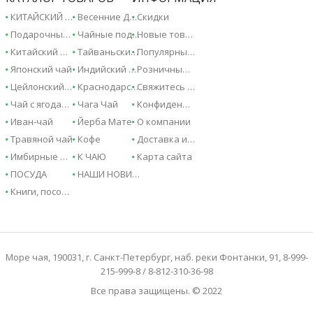
КИТАЙСКИЙ ЧАЙ - 2026!
Весенние Дарджилинги - 2026!
Скидки
Подарочные сертификаты
Чайные подарки и сувениры
Новые товары
Китайский чай
Тайваньский чай
Популярные товары
Японский чай
Индийский чай
Розничные магазины
Цейлонский чай
Краснодарский чай
Свяжитесь с нами
Чай с ягодами и фруктами
Чага Чай
Конфиденциальность
Иван-чай
Йерба Мате
О компании
Травяной чай
Кофе
Доставка и оплата
Имбирные напитки
К ЧАЮ
Карта сайта
ПОСУДА
НАШИ НОВИНКИ
Книги, пособия, справочники
Море чая, 190031, г. Санкт-Петербург, наб. реки Фонтанки, 91, 8-999-
215-999-8 / 8-812-310-36-98
Все права защищены. © 2022