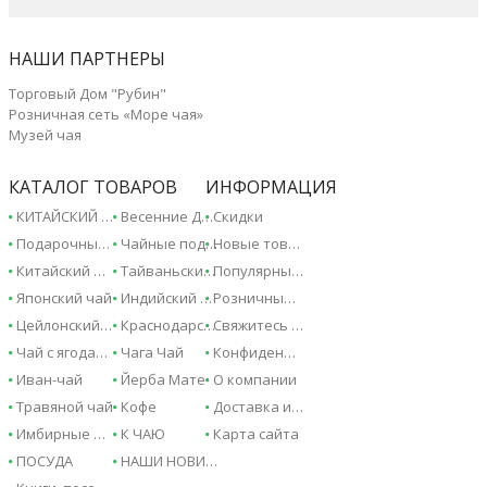
НАШИ ПАРТНЕРЫ
Торговый Дом "Рубин"
Розничная сеть «Море чая»
Музей чая
КАТАЛОГ ТОВАРОВ
ИНФОРМАЦИЯ
КИТАЙСКИЙ ЧАЙ - 2026!
Весенние Дарджилинги - 2026!
Скидки
Подарочные сертификаты
Чайные подарки и сувениры
Новые товары
Китайский чай
Тайваньский чай
Популярные товары
Японский чай
Индийский чай
Розничные магазины
Цейлонский чай
Краснодарский чай
Свяжитесь с нами
Чай с ягодами и фруктами
Чага Чай
Конфиденциальность
Иван-чай
Йерба Мате
О компании
Травяной чай
Кофе
Доставка и оплата
Имбирные напитки
К ЧАЮ
Карта сайта
ПОСУДА
НАШИ НОВИНКИ