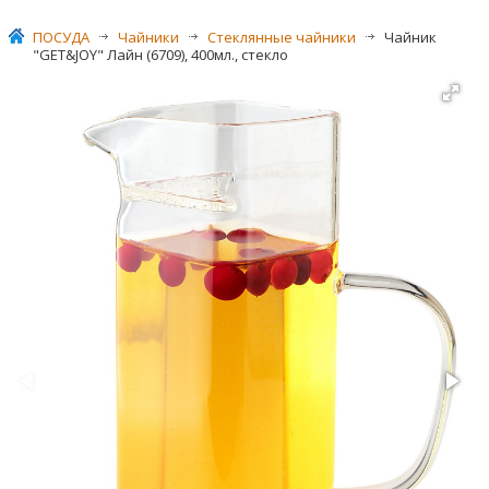
ПОСУДА
>
Чайники
>
Стеклянные чайники
>
Чайник
"GET&JOY" Лайн (6709), 400мл., стекло