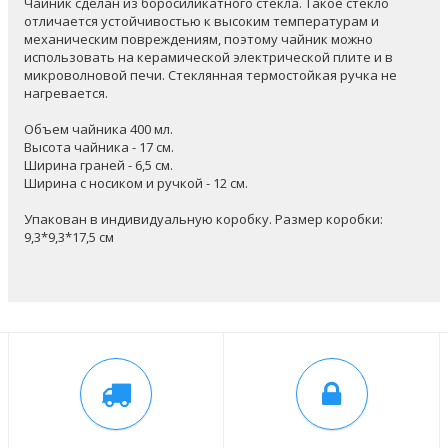
Чайник сделан из боросиликатного стекла. Такое стекло
отличается устойчивостью к высоким температурам и
механическим повреждениям, поэтому чайник можно
использовать на керамической электрической плите и в
микроволновой печи. Стеклянная термостойкая ручка не
нагревается.
Объем чайника 400 мл.
Высота чайника - 17 см.
Ширина граней - 6,5 см.
Ширина с носиком и ручкой - 12 см.
Упакован в индивидуальную коробку. Размер коробки:
9,3*9,3*17,5 см