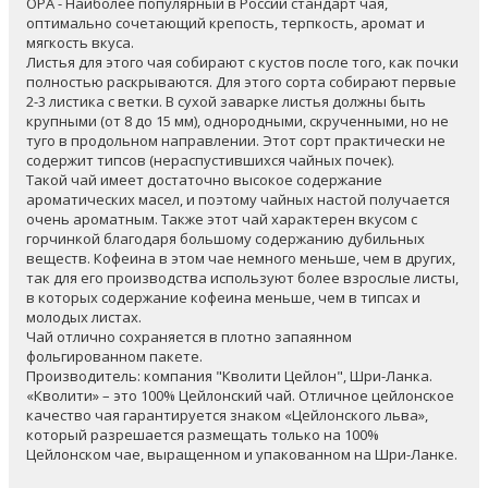
ОРА - Наиболее популярный в России стандарт чая,
оптимально сочетающий крепость, терпкость, аромат и
мягкость вкуса.
Листья для этого чая собирают с кустов после того, как почки
полностью раскрываются. Для этого сорта собирают первые
2-3 листика с ветки. В сухой заварке листья должны быть
крупными (от 8 до 15 мм), однородными, скрученными, но не
туго в продольном направлении. Этот сорт практически не
содержит типсов (нераспустившихся чайных почек).
Такой чай имеет достаточно высокое содержание
ароматических масел, и поэтому чайных настой получается
очень ароматным. Также этот чай характерен вкусом с
горчинкой благодаря большому содержанию дубильных
веществ. Кофеина в этом чае немного меньше, чем в других,
так для его производства используют более взрослые листы,
в которых содержание кофеина меньше, чем в типсах и
молодых листах.
Чай отлично сохраняется в плотно запаянном
фольгированном пакете.
Производитель: компания "Кволити Цейлон", Шри-Ланка.
«Кволити» – это 100% Цейлонский чай. Отличное цейлонское
качество чая гарантируется знаком «Цейлонского льва»,
который разрешается размещать только на 100%
Цейлонском чае, выращенном и упакованном на Шри-Ланке.