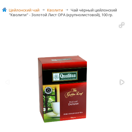
Цейлонский чай
>
Кволити
>
Чай чёрный цейлонский
"Кволити" - Золотой Лист OPА (крупнолистовой), 100 гр.