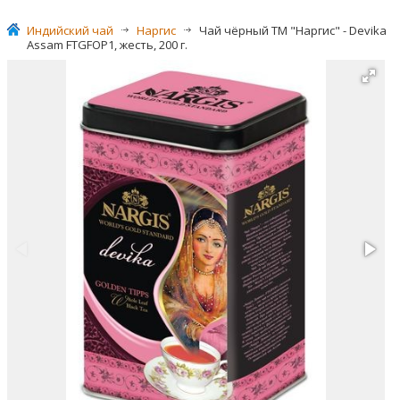
Индийский чай
>
Наргис
>
Чай чёрный ТМ "Наргис" - Devika
Assam FTGFOP1, жесть, 200 г.