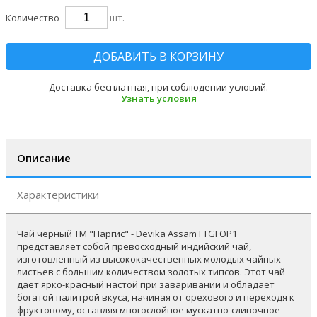
Количество
шт.
ДОБАВИТЬ В КОРЗИНУ
Доставка бесплатная, при соблюдении условий.
Узнать условия
Описание
Характеристики
Чай чёрный ТМ "Наргис" - Devika Assam FTGFOP1
представляет собой превосходный индийский чай,
изготовленный из высококачественных молодых чайных
листьев с большим количеством золотых типсов. Этот чай
даёт ярко-красный настой при заваривании и обладает
богатой палитрой вкуса, начиная от орехового и переходя к
фруктовому, оставляя многослойное мускатно-сливочное