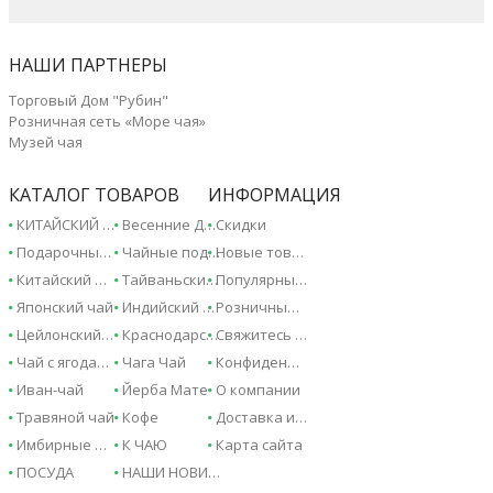
НАШИ ПАРТНЕРЫ
Торговый Дом "Рубин"
Розничная сеть «Море чая»
Музей чая
КАТАЛОГ ТОВАРОВ
ИНФОРМАЦИЯ
КИТАЙСКИЙ ЧАЙ - 2026!
Весенние Дарджилинги - 2026!
Скидки
Подарочные сертификаты
Чайные подарки и сувениры
Новые товары
Китайский чай
Тайваньский чай
Популярные товары
Японский чай
Индийский чай
Розничные магазины
Цейлонский чай
Краснодарский чай
Свяжитесь с нами
Чай с ягодами и фруктами
Чага Чай
Конфиденциальность
Иван-чай
Йерба Мате
О компании
Травяной чай
Кофе
Доставка и оплата
Имбирные напитки
К ЧАЮ
Карта сайта
ПОСУДА
НАШИ НОВИНКИ