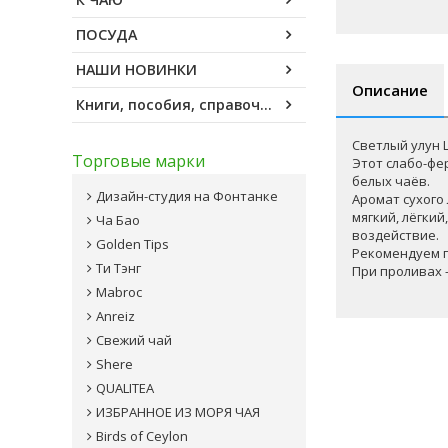
ПОСУДА
НАШИ НОВИНКИ
Описание
Книги, пособия, справочники
Светлый улун 
Торговые марки
Этот слабо-фе
белых чаёв.
Дизайн-студия на Фонтанке
Аромат сухого
мягкий, лёгки
Ча Бао
воздействие.
Golden Tips
Рекомендуем п
Ти Тэнг
При проливах 
Mabroc
Anreiz
Свежий чай
Shere
QUALITEA
ИЗБРАННОЕ ИЗ МОРЯ ЧАЯ
Birds of Ceylon