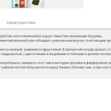
Характеристики
Шуй Сян, изготовленный в округе Чжан Пин провинции Фуцзянь.
рментированный улун обладает уникальным вкусом, сочетающим аро
 листа нежный, травянисто-фруктовый. В прогретой посуде аромат ст
й, сладковатый, с цветочными и медовыми оттенками и долгим после
опробовать заварить этот чай и методом пролива в фарфоровой га
- чайный настой получается по вкусу ближе к белому чаю, а при наст