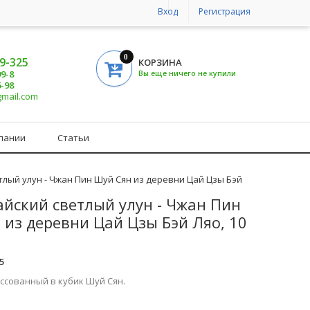
Вход
Регистрация
0
19-325
КОРЗИНА
99-8
Вы еще ничего не купили
6-98
gmail.com
пании
Статьи
тлый улун - Чжан Пин Шуй Сян из деревни Цай Цзы Бэй
айский светлый улун - Чжан Пин
 из деревни Цай Цзы Бэй Ляо, 10
5
ссованный в кубик Шуй Сян.