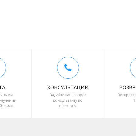
ТА
КОНСУЛЬТАЦИИ
ВОЗВР
ичными
Задайте ваш вопрос
Возврат т
олучении,
консультанту по
1
йте или
телефону.
 расчёт.