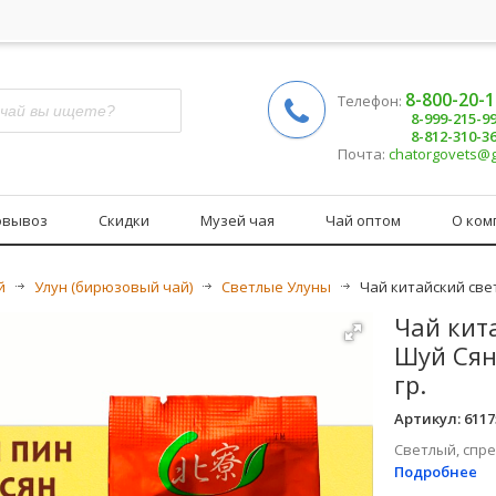
8-800-20-
Телефон:
8-999-215-9
8-812-310-3
Почта:
chatorgovets@
овывоз
Скидки
Музей чая
Чай оптом
О ком
й
>
Улун (бирюзовый чай)
>
Светлые Улуны
>
Чай китайский све
Чай кит
Шуй Сян
гр.
Артикул:
6117
Светлый, спре
Подробнее