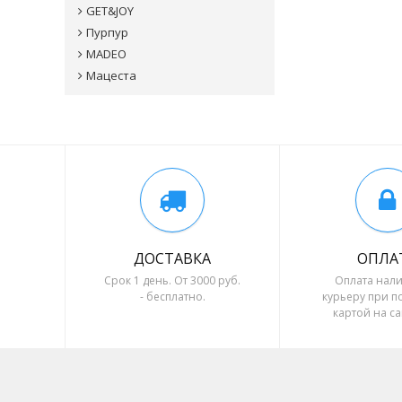
GET&JOY
Пурпур
MADEO
Мацеста
ДОСТАВКА
ОПЛА
Срок 1 день. От 3000 руб.
Оплата нал
- бесплатно.
курьеру при п
картой на са
безналичный