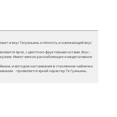
мат и вкус Тегуаньинь и лёгкость и освежающий вкус
ановится ярче, с цветочно-фруктовыми нотами. Вкус -
вкусием. Имеет мягкое расслабляющее и медитативное
йвани, и методом настаивания в стеклянном чайничке.
аивании - проявляется яркий характер Те Гуаньинь.