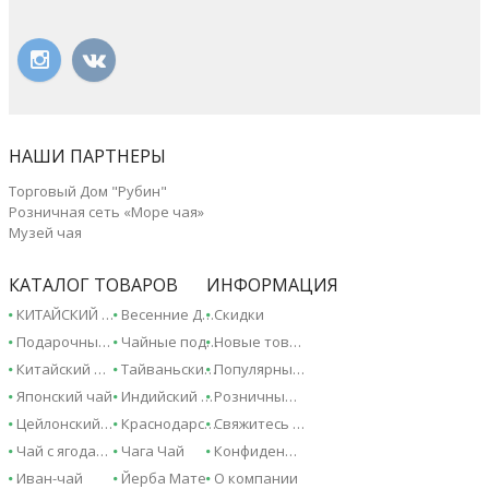
НАШИ ПАРТНЕРЫ
Торговый Дом "Рубин"
Розничная сеть «Море чая»
Музей чая
КАТАЛОГ ТОВАРОВ
ИНФОРМАЦИЯ
КИТАЙСКИЙ ЧАЙ - 2026!
Весенние Дарджилинги - 2026!
Скидки
Подарочные сертификаты
Чайные подарки и сувениры
Новые товары
Китайский чай
Тайваньский чай
Популярные товары
Японский чай
Индийский чай
Розничные магазины
Цейлонский чай
Краснодарский чай
Свяжитесь с нами
Чай с ягодами и фруктами
Чага Чай
Конфиденциальность
Иван-чай
Йерба Мате
О компании